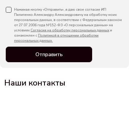
Нажимая кнопку «Отправить», я даю свое согласие ИП
Пилипенко Александру Александровичу на обработку моих
персональных данных, в соответствии с Федеральным законом
от 27.07.2006 года №152-ФЗ «О персональных данных» на
условиях
Согласия на обработку персональных данных
и
ознакомлен с
Политикой в отношении обработки
персональных данных.
Отправить
Наши контакты