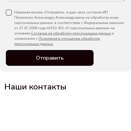
Нажимая кнопку «Отправить», я даю свое согласие ИП
Пилипенко Александру Александровичу на обработку моих
персональных данных, в соответствии с Федеральным законом
от 27.07.2006 года №152-ФЗ «О персональных данных» на
условиях
Согласия на обработку персональных данных
и
ознакомлен с
Политикой в отношении обработки
персональных данных.
Отправить
Наши контакты