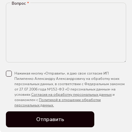
Вопрос
*
Нажимая кнопку «Отправить», я даю свое согласие ИП
Пилипенко Александру Александровичу на обработку моих
персональных данных, в соответствии с Федеральным законом
от 27.07.2006 года №152-ФЗ «О персональных данных» на
условиях
Согласия на обработку персональных данных
и
ознакомлен с
Политикой в отношении обработки
персональных данных.
Отправить