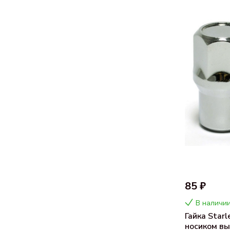
85 ₽
В наличии
Гайка Starl
носиком вы