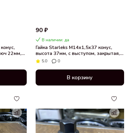
90 ₽
В наличии: да
 конус,
Гайка Starleks M14х1,5x37 конус,
люч 22мм,
высота 37мм, с выступом, закрытая,
ключ 21мм, хром (801948V)
5.0
0
В корзину