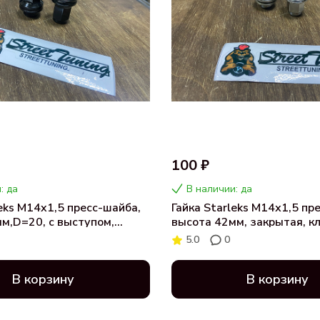
100 ₽
: да
В наличии: да
leks М14x1,5 пресс-шайба,
Гайка Starleks M14х1,5 пр
м,D=20, с выступом,
высота 42мм, закрытая, к
ключ 21мм, черный
хром (DTO.02 Cr.14)
5.0
0
/BC)
В корзину
В корзину