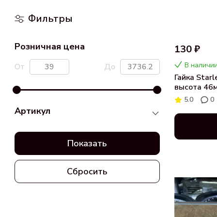
Фильтры
Розничная цена
130 ₽
В наличии
От
До
Гайка Star
высота 46м
черная (8
5.0
0
Артикул
Показать
Сбросить