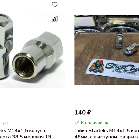
140 ₽
: да
В наличии: да
eks M14x1,5 конус с
Гайка Starleks М14х1,5 ко
сота 38.5 мм ключ 19
48мм, с выступом, закрыта