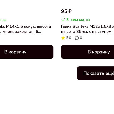
95 ₽
: да
В наличии: да
leks M14x1,5 конус, высота
Гайка Starleks M12х1,5x35
ступом, закрытая, 6
высота 35мм, с выступом,
езда, хром
ключ 21, хром 8014
5.0
0
DBU)
В корзину
В корзину
Показать ещ