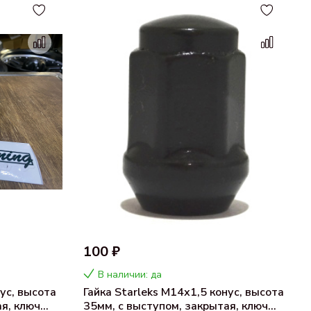
100 ₽
В наличии: да
нус, высота
Гайка Starleks M14х1,5 конус, высота
я, ключ
35мм, с выступом, закрытая, ключ