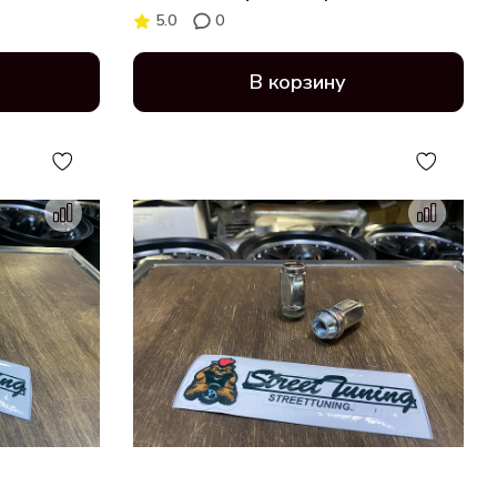
19мм, черный хром (801448HT/BC)
5.0
0
В корзину