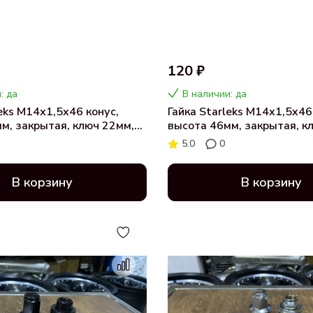
120 ₽
: да
В наличии: да
leks M14х1,5x46 конус,
Гайка Starleks M14х1,5x46
м, закрытая, ключ 22мм,
высота 46мм, закрытая, к
01948V46BC)
хром (801948V46)
5.0
0
В корзину
В корзину