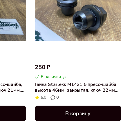
250 ₽
В наличии: да
есс-шайба,
Гайка Starleks М14х1,5 пресс-шайба,
люч 21мм,
высота 46мм, закрытая, ключ 22мм,
диаметр носика 22,5мм, хром (Land
5.0
0
Rover) Black
В корзину