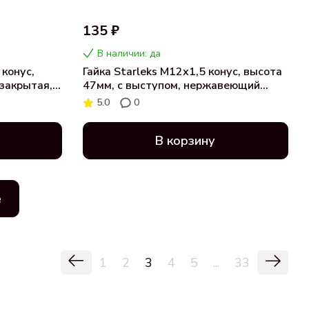
135 ₽
В наличии: да
 конус,
Гайка Starleks М12х1,5 конус, высота
 закрытая,
47мм, с выступом, нержавеющий
45HU(W/R)OR
колпачек, закрытая, ключ 21мм
5.0
0
(911945HT)
В корзину
ё
1
2
3
4
5
...
33