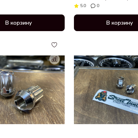
21мм (911948HT)
5.0
0
В корзину
В корзину