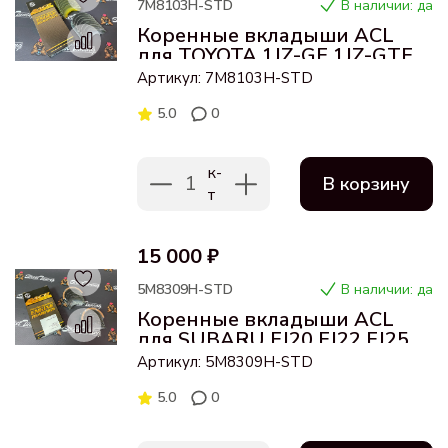
7M8103H-STD
В наличии: да
Коренные вкладыши ACL
для TOYOTA 1JZ-GE 1JZ-GTE,
2JZ-GE 2JZ-GTE Стандарт
Артикул: 7M8103H-STD
5.0
0
к-
1
В корзину
т
15 000 ₽
5M8309H-STD
В наличии: да
Коренные вкладыши ACL
для SUBARU EJ20 EJ22 EJ25 с
1999г- Стандарт
Артикул: 5M8309H-STD
5.0
0