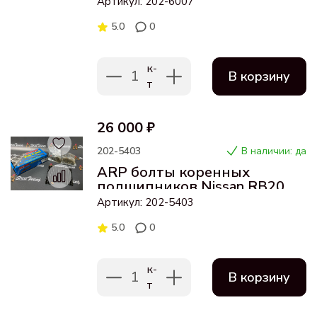
Артикул: 202-6007
5.0
0
к-
1
В корзину
т
26 000 ₽
202-5403
В наличии: да
ARP болты коренных
подшипников Nissan RB20
RB25 RB26 RB30
Артикул: 202-5403
5.0
0
к-
1
В корзину
т