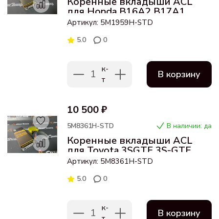
Коренные вкладыши ACL
для Honda B16A2 B17A1
B18C1 B18A1 B18B B20B
Артикул: 5M1959H-STD
K20A
5.0
0
к-
1
В корзину
т
10 500 ₽
5M8361H-STD
В наличии: да
Коренные вкладыши ACL
для Toyota 3SGTE 3S-GTE
MR2 SW20 Celica STD
Артикул: 5M8361H-STD
5.0
0
к-
1
В корзину
т