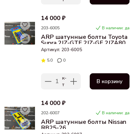
14 000 ₽
203-6005
В наличии: да
ARP шатунные болты Toyota
Supra 2JZ-GTE 2JZ-GE 2JZA80
Артикул: 203-6005
5.0
0
к-
1
В корзину
т
14 000 ₽
202-6007
В наличии: да
ARP шатунные болты Nissan
RB25-26