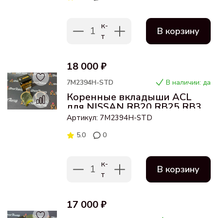
к-
1
В корзину
т
18 000 ₽
7M2394H-STD
В наличии: да
Коренные вкладыши ACL
для NISSAN RB20 RB25 RB30
(Стандартный размер)
Артикул: 7M2394H-STD
5.0
0
к-
1
В корзину
т
17 000 ₽