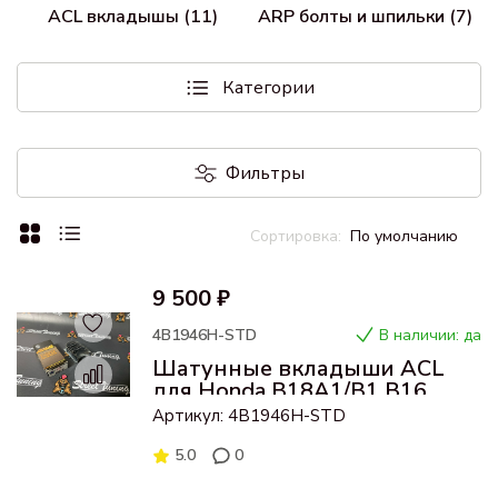
ACL вкладышы (11)
ARP болты и шпильки (7)
Категории
Фильтры
По умолчанию
9 500 ₽
4B1946H-STD
В наличии: да
Шатунные вкладыши ACL
для Honda B18A1/B1 B16
B16A2 B20B (Стандартный
Артикул: 4B1946H-STD
размер)
5.0
0