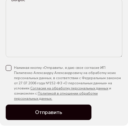
Нажимая кнопку «Отправить», я даю свое согласие ИП
Пилипенко Александру Александровичу на обработку моих
персональных данных, в соответствии с Федеральным законом
от 27.07.2006 года №152-ФЗ «О персональных данных» на
условиях
Согласия на обработку персональных данных
и
ознакомлен с
Политикой в отношении обработки
персональных данных.
Отправить