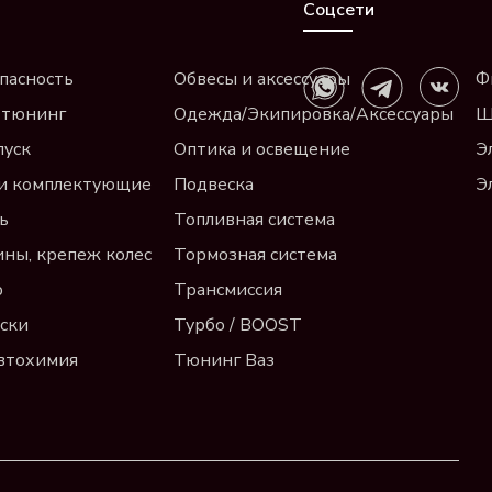
Соцсети
пасность
Обвесы и аксессуары
Ф
 тюнинг
Одежда/Экипировка/Аксессуары
Щ
пуск
Оптика и освещение
Э
и комплектующие
Подвеска
Э
ь
Топливная система
ины, крепеж колес
Тормозная система
р
Трансмиссия
ски
Турбо / BOOST
автохимия
Тюнинг Ваз