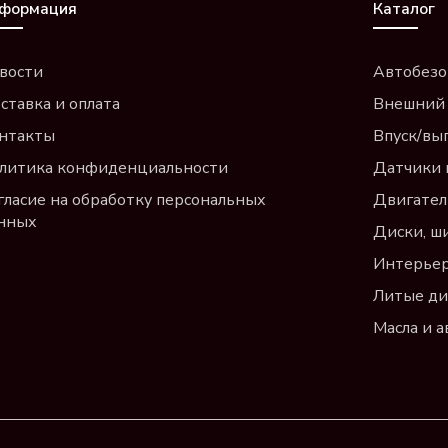
формация
Каталог
вости
Автобезо
ставка и оплата
Внешний
нтакты
Впуск/вы
литика конфиденциальности
Датчики 
гласие на обработку персональных
Двигател
нных
Диски, ш
Интерье
Литые ди
Масла и 