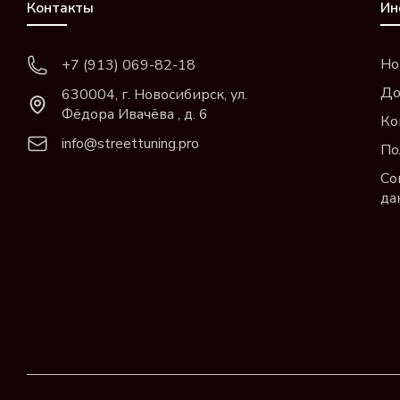
Контакты
Ин
Но
+7 (913) 069-82-18
До
630004, г. Новосибирск, ул.
Фёдора Ивачёва , д. 6
Ко
info@streettuning.pro
По
Со
да