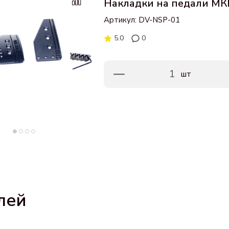
Накладки на педали МКП
Артикул: DV-NSP-01
5.0
0
1
шт
лей