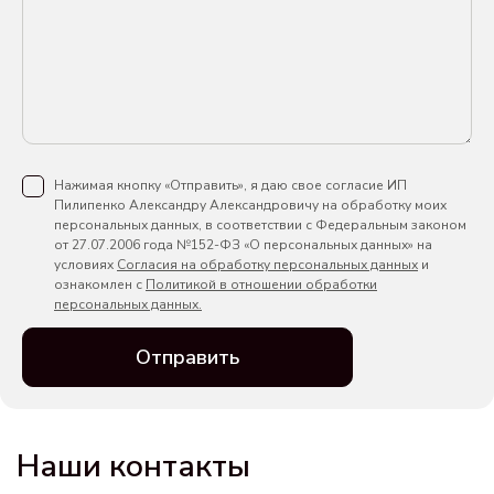
Нажимая кнопку «Отправить», я даю свое согласие ИП
Пилипенко Александру Александровичу на обработку моих
персональных данных, в соответствии с Федеральным законом
от 27.07.2006 года №152-ФЗ «О персональных данных» на
условиях
Согласия на обработку персональных данных
и
ознакомлен с
Политикой в отношении обработки
персональных данных.
Отправить
Наши контакты