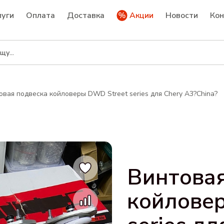
луги
Оплата
Доставка
Акции
Новости
Ко
овая подвеска койловеры DWD Street series для Chery A3?China?
Винтовая
койлове