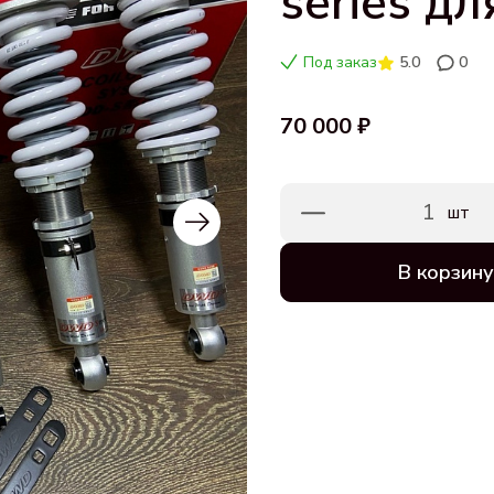
series д
Под заказ
5.0
0
70 000 ₽
1
шт
В корзину