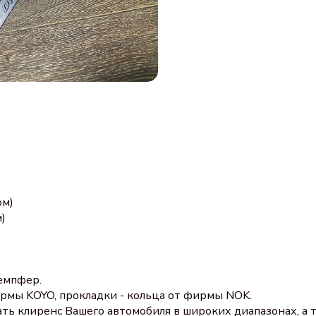
ом)
)
емпфер.
рмы KOYO, прокладки - кольца от фирмы NOK.
ать клиренс Вашего автомобиля в широких диапазонах, а 