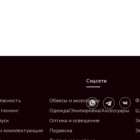
Соцсети
пасность
Обвесы и аксессуары
Ф
 тюнинг
Одежда/Экипировка/Аксессуары
Щ
пуск
Оптика и освещение
Э
и комплектующие
Подвеска
Э