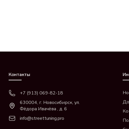
Контакты
Ин
Но
+7 (913) 069-82-18
До
630004, г. Новосибирск, ул.
Фёдора Ивачёва , д. 6
Ко
info@streettuning.pro
По