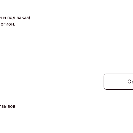
и под заказ).
егион.
О
отзывов