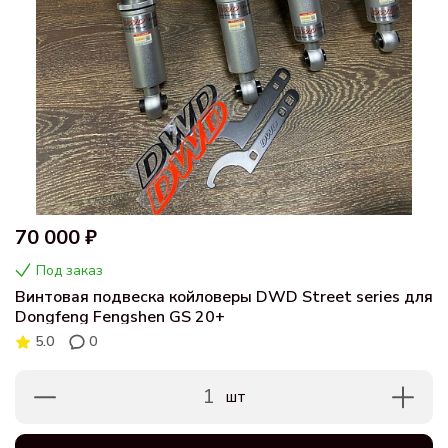
70 000 ₽
Под заказ
Винтовая подвеска койловеры DWD Street series для
Dongfeng Fengshen GS 20+
5.0
0
1
шт