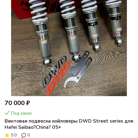
70 000 ₽
Под заказ
Винтовая подвеска койловеры DWD Street series для
Hafei Saibao?China? 05+
5.0
0