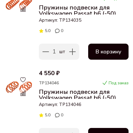
Пружины подвески для
Volkswagen Passat b6 (-50)
задние
Артикул: ТР134035
5.0
0
1
В корзину
шт
4 550 ₽
ТР134046
Под заказ
Пружины подвески для
Volkswagen Passat b6 (-50)
передние
Артикул: ТР134046
5.0
0