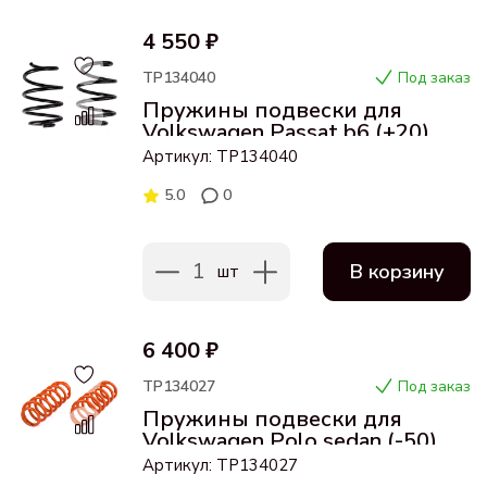
4 550 ₽
ТР134040
Под заказ
Пружины подвески для
Volkswagen Passat b6 (+20)
передние
Артикул: ТР134040
5.0
0
1
В корзину
шт
6 400 ₽
ТР134027
Под заказ
Пружины подвески для
Volkswagen Polo sedan (-50)
задние
Артикул: ТР134027