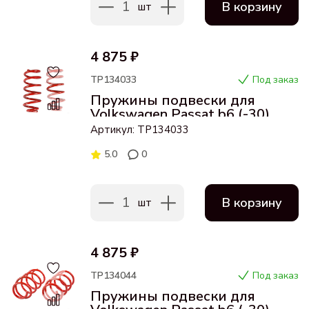
1
В корзину
шт
4 875 ₽
ТР134033
Под заказ
Пружины подвески для
Volkswagen Passat b6 (-30)
задние
Артикул: ТР134033
5.0
0
1
В корзину
шт
4 875 ₽
ТР134044
Под заказ
Пружины подвески для