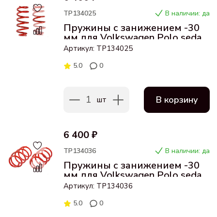
ТР134025
В наличии: да
Пружины с занижением -30
мм для Volkswagen Polo sedan/
Skoda Rapid задние
Артикул: ТР134025
5.0
0
1
В корзину
шт
6 400 ₽
ТР134036
В наличии: да
Пружины с занижением -30
мм для Volkswagen Polo sedan/
Skoda Rapid передние
Артикул: ТР134036
5.0
0