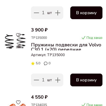
1
В корзину
шт
3 900 ₽
ТР135000
Под заказ
Пружины подвески для Volvo
C30 1 (+20) передние
двигатель 1,6
Артикул: ТР135000
5.0
0
1
В корзину
шт
4 550 ₽
ТР134035
Под заказ