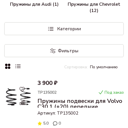
4)
Пружины для Audi (1)
Пружины для Chevrolet
(12)
Категории
Фильтры
По умолчанию
3 900 ₽
ТР135002
Под заказ
Пружины подвески для Volvo
C30 1 (+20) передние
двигатель 2,0
Артикул: ТР135002
5.0
0