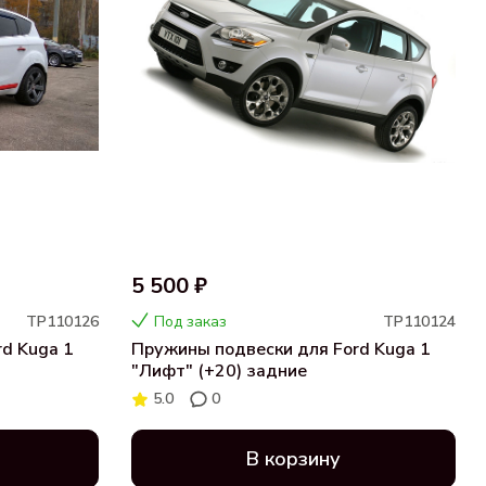
5 500 ₽
ТР110126
Под заказ
ТР110124
d Kuga 1
Пружины подвески для Ford Kuga 1
"Лифт" (+20) задние
5.0
0
В корзину