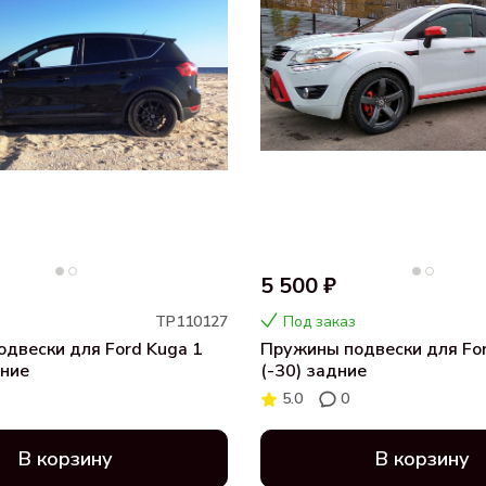
5 500 ₽
ТР110127
Под заказ
двески для Ford Kuga 1
Пружины подвески для For
дние
(-30) задние
5.0
0
В корзину
В корзину