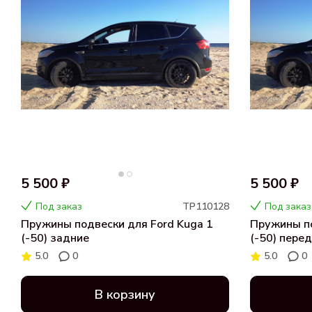
5 500 ₽
5 500 ₽
Под заказ
ТР110128
Под заказ
Пружины подвески для Ford Kuga 1
Пружины по
(-50) задние
(-50) пере
5.0
0
5.0
0
В корзину