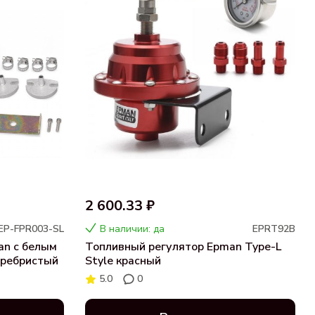
2 600.33 ₽
EP-FPR003-SL
В наличии: да
EPRT92B
an с белым
Топливный регулятор Epman Type-L
еребристый
Style красный
5.0
0