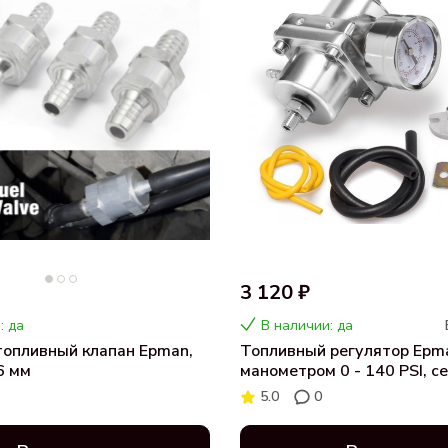
3 120 ₽
: да
В наличии: да
опливный клапан Epman,
Топливный регулятор Epm
6 мм
манометром 0 - 140 PSI, с
5.0
0