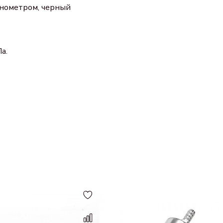
анометром, черный
а.