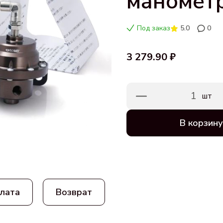
маномет
Под заказ
5.0
0
3 279.90 ₽
1
шт
В корзину
лата
Возврат