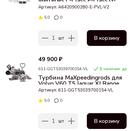
Mercedes C-Class E-Class G-
Class 3.0L A6420900280
Артикул: A6420900280-E-PVL-V2
743507
5.0
0
1
В корзину
шт
49 900 ₽
611-GGT53039700154-VL
В наличии: да
Турбина MaXpeedingrods для
Volvo V60 T5 Jaguar XJ Range
Rover Evoque
Артикул: 611-GGT53039700154-VL
5.0
0
1
В корзину
шт