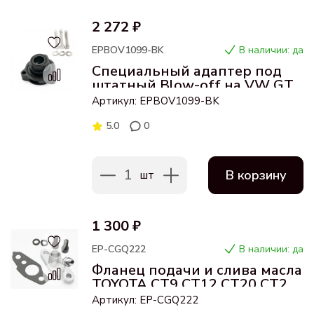
2 272 ₽
EPBOV1099-BK
В наличии: да
Специальный адаптер под
штатный Blow-off на VW GTI
Golf Mk7 Mk7.5 / Jetta A3 1.8T
Артикул: EPBOV1099-BK
5.0
0
1
В корзину
шт
1 300 ₽
EP-CGQ222
В наличии: да
Фланец подачи и слива масла
TOYOTA CT9 CT12 CT20 CT26
4AN
Артикул: EP-CGQ222