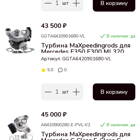
1
В корзину
шт
43 500 ₽
GGTA6420901680-VL
В наличии: да
Турбина MaXpeedingrods для
Mercedes E350 E300 ML320
3.0L GTB2056VK Turbo 764809
Артикул: GGTA6420901680-VL
781743-0003
5.0
0
1
В корзину
шт
45 000 ₽
A6420900280-E-PVL-V2
В наличии: да
Турбина MaXpeedingrods для