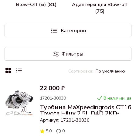
Blow-Off (ы) (81)
Адаптеры для Blow-off
(75)
Категории
Фильтры
По умолчанию
22 000 ₽
17201-30030
В наличии: да
Турбина MaXpeedingrods CT16
Toyota Hilux 2.5L D4D 2KD-
FTV 2001 17201-30030
Артикул: 17201-30030
5.0
0