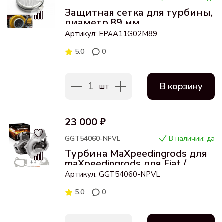
Защитная сетка для турбины,
диаметр 89 мм
Артикул: EPAA11G02M89
5.0
0
1
В корзину
шт
23 000 ₽
GGT54060-NPVL
В наличии: да
Турбина MaXpeedingrods для
maXpeedingrods для Fiat /
Peugeot / Citroen
Артикул: GGT54060-NPVL
5.0
0