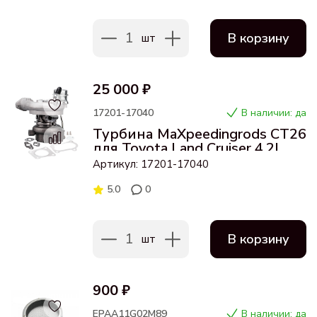
1
В корзину
шт
25 000 ₽
17201-17040
В наличии: да
Турбина MaXpeedingrods CT26
для Toyota Land Cruiser 4.2L D
1HD-FTE
Артикул: 17201-17040
5.0
0
1
В корзину
шт
900 ₽
EPAA11G02M89
В наличии: да