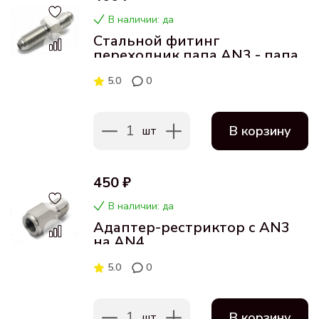
В наличии: да
Стальной фитинг
переходник папа AN3 - папа
AN3 (39 мм)
5.0
0
1
В корзину
шт
450 ₽
В наличии: да
Адаптер-рестриктор с AN3
на AN4
5.0
0
1
В корзину
шт