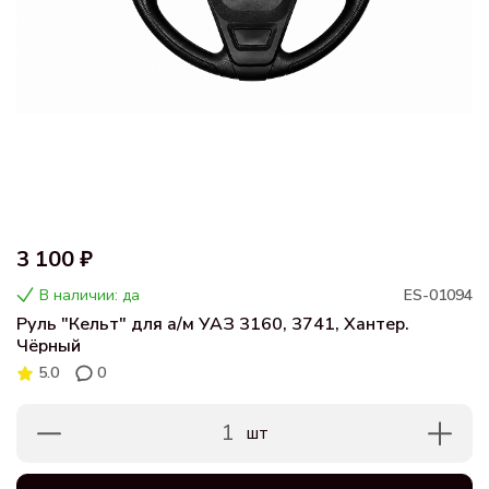
3 100 ₽
В наличии: да
ES-01094
Руль "Кельт" для а/м УАЗ 3160, 3741, Хантер.
Чёрный
5.0
0
1
шт