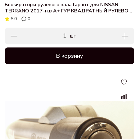
Блокираторы рулевого вала Гарант для NISSAN
TERRANO 2017-н.в А+ ГУР КВАДРАТНЫЙ РУЛЕВОЙ
ВАЛ
5.0
0
1
шт
В корзину