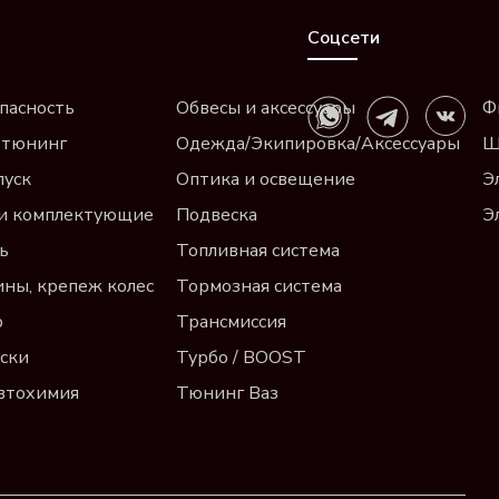
Соцсети
пасность
Обвесы и аксессуары
Ф
 тюнинг
Одежда/Экипировка/Аксессуары
Щ
пуск
Оптика и освещение
Э
и комплектующие
Подвеска
Э
ь
Топливная система
ины, крепеж колес
Тормозная система
р
Трансмиссия
ски
Турбо / BOOST
автохимия
Тюнинг Ваз