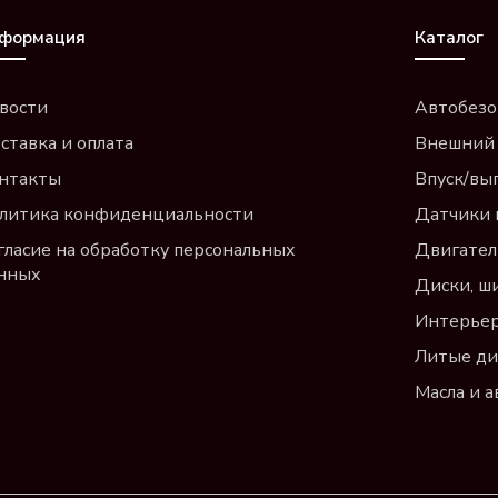
формация
Каталог
вости
Автобезо
ставка и оплата
Внешний
нтакты
Впуск/вы
литика конфиденциальности
Датчики 
гласие на обработку персональных
Двигател
нных
Диски, ш
Интерье
Литые ди
Масла и 