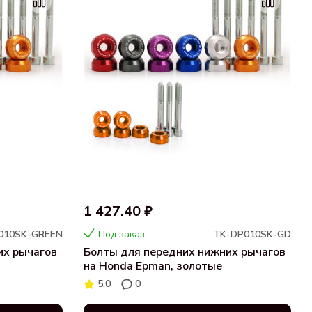
1 427.40 ₽
010SK-GREEN
Под заказ
TK-DP010SK-GD
их рычагов
Болты для передних нижних рычагов
на Honda Epman, золотые
5.0
0