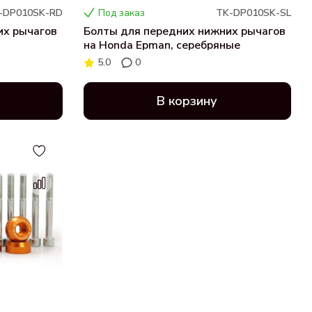
-DP010SK-RD
Под заказ
TK-DP010SK-SL
их рычагов
Болты для передних нижних рычагов
на Honda Epman, серебряные
5.0
0
В корзину