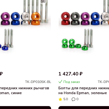
 ₽
1 427.40 ₽
TK-DP010SK-BL
Под заказ
TK-DP
передних нижних рычагов
Болты для передних нижн
pman, синие
на Honda Epman, зеленые
5.0
0