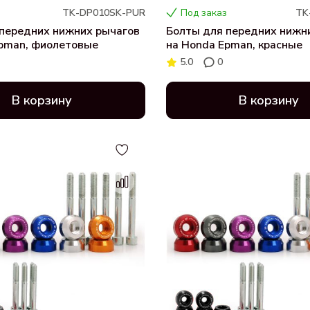
TK-DP010SK-PUR
Под заказ
TK
передних нижних рычагов
Болты для передних нижн
Epman, фиолетовые
на Honda Epman, красные
5.0
0
В корзину
В корзину