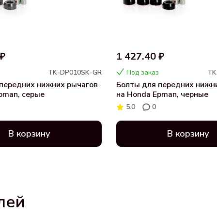
 ₽
1 427.40 ₽
TK-DP010SK-GR
Под заказ
TK
передних нижних рычагов
Болты для передних нижн
pman, серые
на Honda Epman, черные
5.0
0
В корзину
В корзину
лей