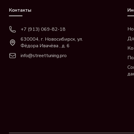
Контакты
Ин
Но
+7 (913) 069-82-18
До
630004, г. Новосибирск, ул.
Фёдора Ивачёва , д. 6
Ко
info@streettuning.pro
По
Со
да