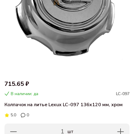
715.65 ₽
В наличии: да
LC-097
Колпачок на литье Lexux LC-097 136x120 мм, хром
5.0
0
1
шт