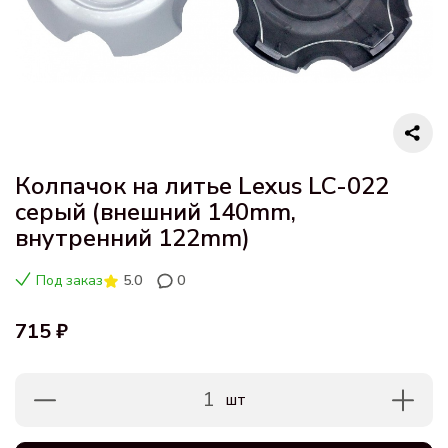
Колпачок на литье Lexus LC-022
серый (внешний 140mm,
внутренний 122mm)
Под заказ
5.0
0
715 ₽
1
шт