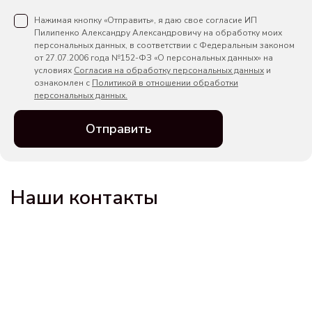
Нажимая кнопку «Отправить», я даю свое согласие ИП
Пилипенко Александру Александровичу на обработку моих
персональных данных, в соответствии с Федеральным законом
от 27.07.2006 года №152-ФЗ «О персональных данных» на
условиях
Согласия на обработку персональных данных
и
ознакомлен с
Политикой в отношении обработки
персональных данных.
Отправить
Наши контакты