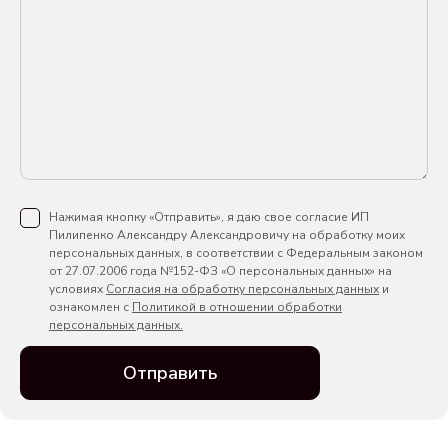
Нажимая кнопку «Отправить», я даю свое согласие ИП
Пилипенко Александру Александровичу на обработку моих
персональных данных, в соответствии с Федеральным законом
от 27.07.2006 года №152-ФЗ «О персональных данных» на
условиях
Согласия на обработку персональных данных
и
ознакомлен с
Политикой в отношении обработки
персональных данных.
Отправить