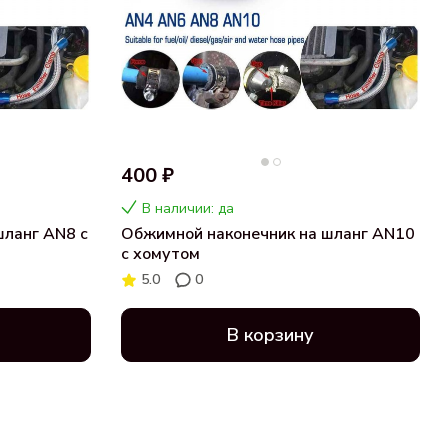
400 ₽
В наличии: да
шланг AN8 с
Обжимной наконечник на шланг AN10
с хомутом
5.0
0
В корзину