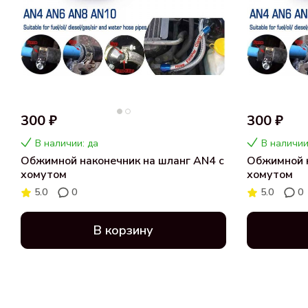
300 ₽
300 ₽
В наличии: да
В наличии
Обжимной наконечник на шланг AN4 с
Обжимной н
хомутом
хомутом
5.0
0
5.0
0
В корзину