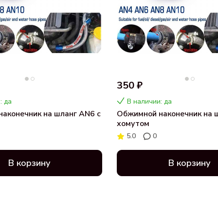
350 ₽
: да
В наличии: да
аконечник на шланг AN6 с
Обжимной наконечник на 
хомутом
5.0
0
В корзину
В корзину