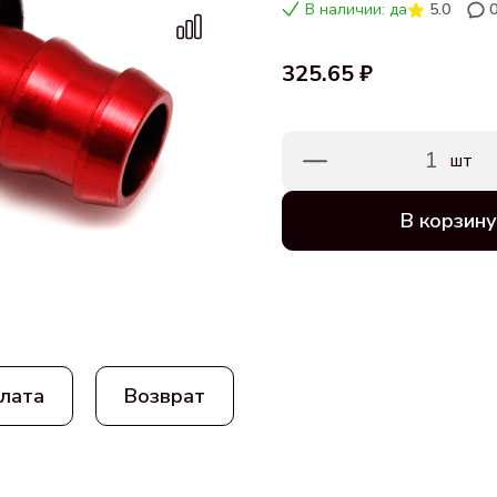
В наличии: да
5.0
325.65 ₽
1
шт
В корзину
лата
Возврат