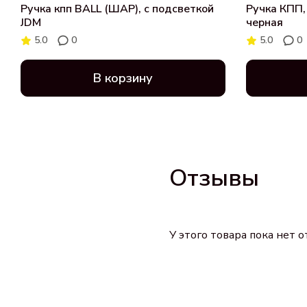
Ручка кпп BALL (ШАР), с подсветкой
Ручка КПП,
JDM
черная
5.0
0
5.0
0
В корзину
Отзывы
У этого товара пока нет 