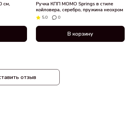
0 см,
Ручка КПП MOMO Springs в стиле
койловера, серебро, пружина неохром
5.0
0
В корзину
ставить отзыв