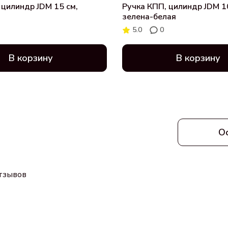
 цилиндр JDM 15 см,
Ручка КПП, цилиндр JDM 1
зелена-белая
5.0
0
В корзину
В корзину
О
отзывов