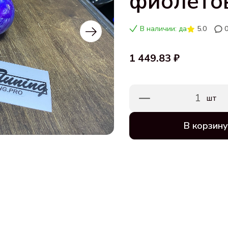
фиолето
В наличии: да
5.0
1 449.83 ₽
1
шт
В корзину