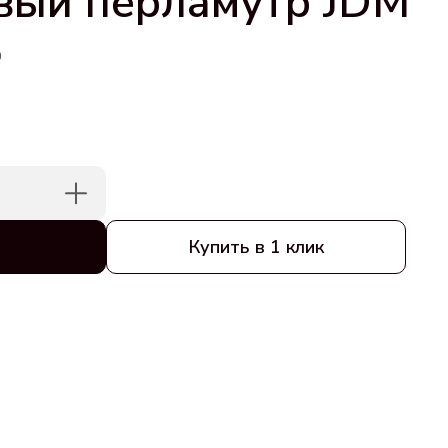
вый перламутр JDM
0
Купить в 1 клик