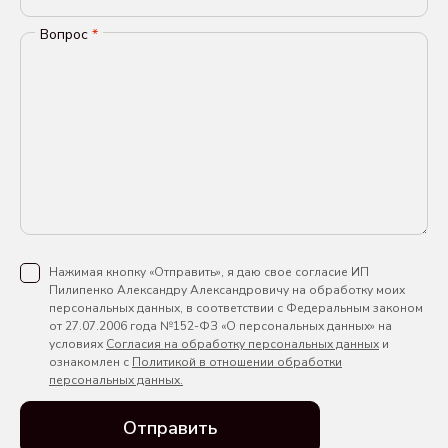
Вопрос
*
Нажимая кнопку «Отправить», я даю свое согласие ИП
Пилипенко Александру Александровичу на обработку моих
персональных данных, в соответствии с Федеральным законом
от 27.07.2006 года №152-ФЗ «О персональных данных» на
условиях
Согласия на обработку персональных данных
и
ознакомлен с
Политикой в отношении обработки
персональных данных.
Отправить