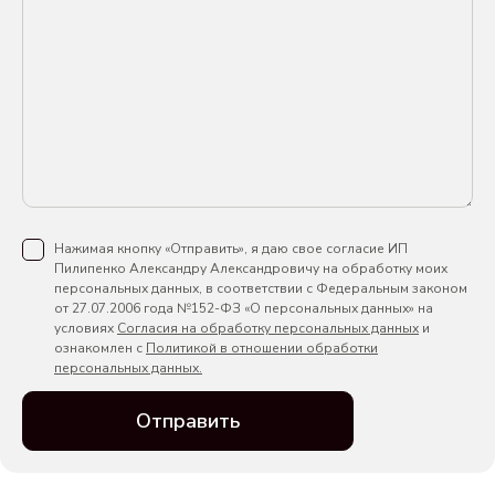
Нажимая кнопку «Отправить», я даю свое согласие ИП
Пилипенко Александру Александровичу на обработку моих
персональных данных, в соответствии с Федеральным законом
от 27.07.2006 года №152-ФЗ «О персональных данных» на
условиях
Согласия на обработку персональных данных
и
ознакомлен с
Политикой в отношении обработки
персональных данных.
Отправить