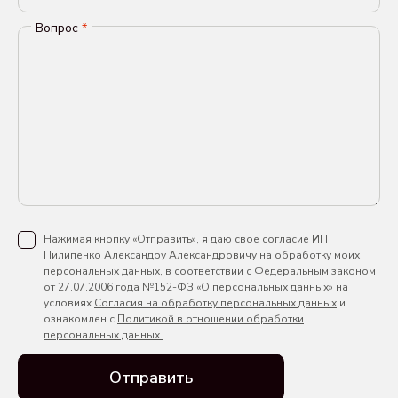
Вопрос
*
Нажимая кнопку «Отправить», я даю свое согласие ИП
Пилипенко Александру Александровичу на обработку моих
персональных данных, в соответствии с Федеральным законом
от 27.07.2006 года №152-ФЗ «О персональных данных» на
условиях
Согласия на обработку персональных данных
и
ознакомлен с
Политикой в отношении обработки
персональных данных.
Отправить