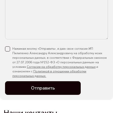
Нажимая кнопку «Отправить», я даю свое согласие ИП
Пилипенко Александру Александровичу на обработку моих
персональных данных, в соответствии с Федеральным законом
от 27.07.2006 года №152-ФЗ «О персональных данных» на
условиях
Согласия на обработку персональных данных
и
ознакомлен с
Политикой в отношении обработки
персональных данных.
Отправить
Наши контакты