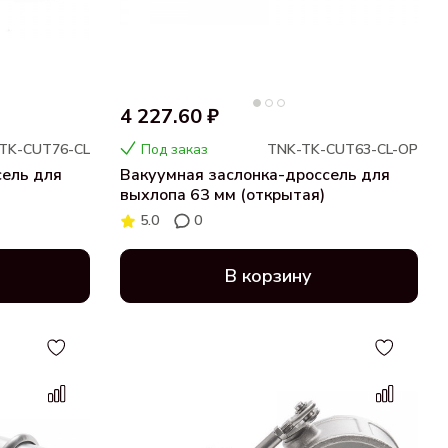
4 227.60 ₽
TK-CUT76-CL
Под заказ
TNK-TK-CUT63-CL-OP
сель для
Вакуумная заслонка-дроссель для
выхлопа 63 мм (открытая)
5.0
0
В корзину