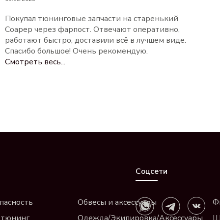
Покупал тюнинговые запчасти на старенький
Соарер через фарпост. Отвечают оперативно,
работают быстро, доставили всё в лучшем виде.
Спасибо большое! Очень рекомендую.
Смотреть весь...
Соцсети
пасность
Обвесы и аксессуары
Ф
 тюнинг
Одежда/Экипировка/Аксессуары
Щ