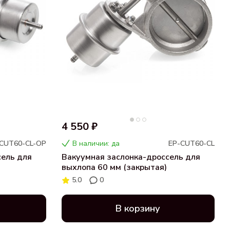
4 550 ₽
CUT60-CL-OP
В наличии: да
EP-CUT60-CL
сель для
Вакуумная заслонка-дроссель для
выхлопа 60 мм (закрытая)
5.0
0
В корзину