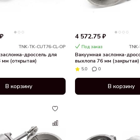
 ₽
4 572.75 ₽
TNK-TK-CUT76-CL-OP
Под заказ
TNK-
заслонка-дроссель для
Вакуумная заслонка-дрос
 мм (открытая)
выхлопа 76 мм (закрытая)
5.0
0
В корзину
В корзину