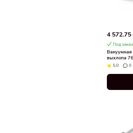
4 572.75
Под заказ
Вакуумная 
выхлопа 76
5.0
0