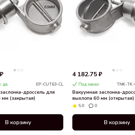
 ₽
4 182.75 ₽
: да
EP-CUT63-CL
Под заказ
TNK-TK-
заслонка-дроссель для
Вакуумная заслонка-дрос
 мм (закрытая)
выхлопа 60 мм (открытая)
5.0
0
В корзину
В корзину