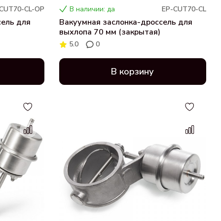
CUT70-CL-OP
В наличии: да
EP-CUT70-CL
сель для
Вакуумная заслонка-дроссель для
выхлопа 70 мм (закрытая)
5.0
0
В корзину