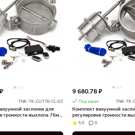
 ₽
9 680.78 ₽
TNK-TK-CUT76-CL-DZ
Под заказ
TNK-TK-
акуумной заслонки для
Комплект вакуумной засло
е громкости выхлопа 76мм
регулировке громкости в
(открытая)
5.0
0