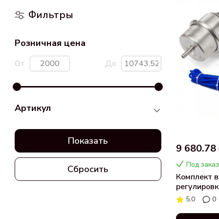
Фильтры
Розничная цена
От
До
Артикул
Показать
9 680.78
Под заказ
Сбросить
Комплект в
регулировк
(закрытая)
5.0
0