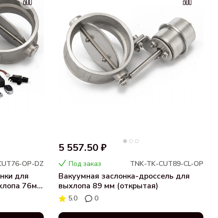
5 557.50 ₽
CUT76-OP-DZ
Под заказ
TNK-TK-CUT89-CL-OP
нки для
Вакуумная заслонка-дроссель для
ыхлопа 76мм
выхлопа 89 мм (открытая)
5.0
0