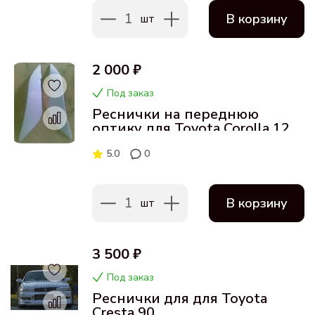
1
В корзину
шт
2 000 ₽
Под заказ
Реснички на переднюю
оптику для Toyota Corolla 120/
Fielder
5.0
0
1
В корзину
шт
3 500 ₽
Под заказ
Реснички для для Toyota
Cresta 90