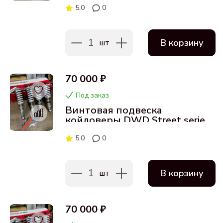
5.0
0
1
В корзину
шт
70 000 ₽
Под заказ
Винтовая подвеска
койловеры DWD Street series
для Audi TT MK1 FWD 98-06
5.0
0
1
В корзину
шт
70 000 ₽