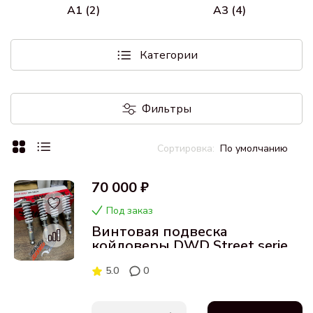
A1 (2)
A3 (4)
Категории
Фильтры
По умолчанию
70 000 ₽
Под заказ
Винтовая подвеска
койловеры DWD Street series
для Audi TT MK3 14+
5.0
0