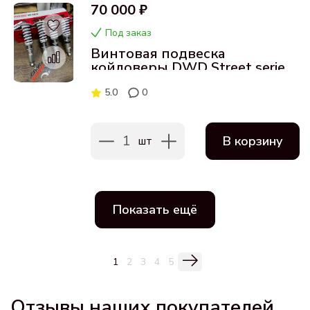
70 000 ₽
Под заказ
Винтовая подвеска
койловеры DWD Street series
для Audi S4 17+
5.0
0
1
В корзину
шт
Показать ещё
1
2
3
4
5
Отзывы наших покупателей