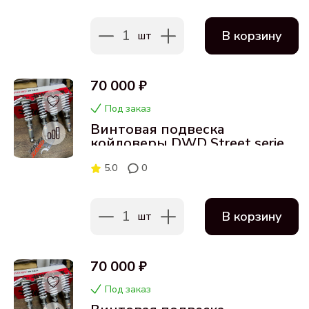
1
В корзину
шт
70 000 ₽
Под заказ
Винтовая подвеска
койловеры DWD Street series
для Audi S6 98-04
5.0
0
1
В корзину
шт
70 000 ₽
Под заказ