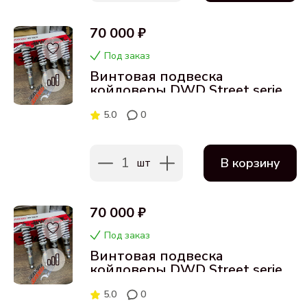
70 000 ₽
Под заказ
Винтовая подвеска
койловеры DWD Street series
для Audi S6 06-11
5.0
0
1
В корзину
шт
70 000 ₽
Под заказ
Винтовая подвеска
койловеры DWD Street series
для Audi RS6 02-04
5.0
0