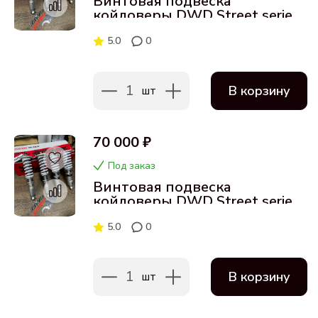
Винтовая подвеска
койловеры DWD Street series
для Audi S5 17+
5.0
0
1
В корзину
шт
70 000 ₽
Под заказ
Винтовая подвеска
койловеры DWD Street series
для Audi S5 08-17
5.0
0
1
В корзину
шт