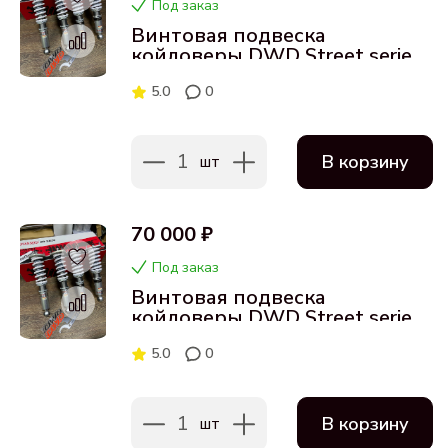
Под заказ
Винтовая подвеска
койловеры DWD Street series
для Audi RS7 12-18
5.0
0
1
В корзину
шт
70 000 ₽
Под заказ
Винтовая подвеска
койловеры DWD Street series
для Audi S7 12-18
5.0
0
1
В корзину
шт