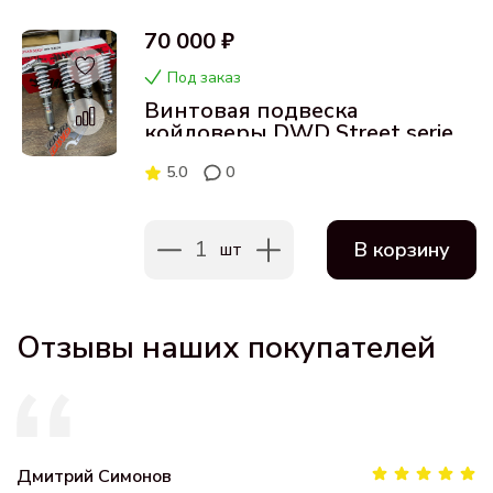
70 000 ₽
Под заказ
Винтовая подвеска
койловеры DWD Street series
для Nissan Fuga 04-09
5.0
0
1
В корзину
шт
Отзывы наших покупателей
Дмитрий Симонов